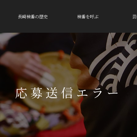
長崎検番の歴史
検番を呼ぶ
芸
応募送信エラー